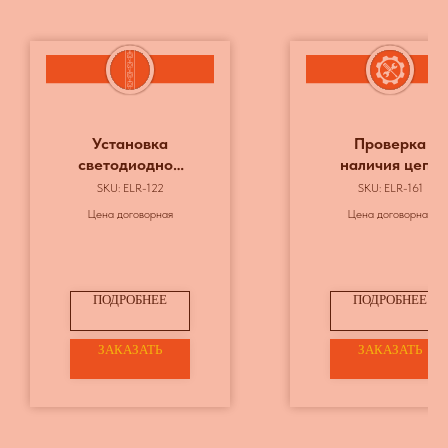
Установка
Проверка
светодиодной
наличия цепи
ленты
между
SKU:
ELR-122
SKU:
ELR-161
заземлителями
Цена договорная
Цена договорная
и
заземляющими
элементами
ПОДРОБНЕЕ
ПОДРОБНЕЕ
ЗАКАЗАТЬ
ЗАКАЗАТЬ